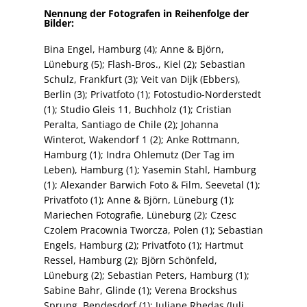
Nennung der Fotografen in Reihenfolge der
Bilder:
Bina Engel, Hamburg (4); Anne & Björn,
Lüneburg (5); Flash-Bros., Kiel (2); Sebastian
Schulz, Frankfurt (3); Veit van Dijk (Ebbers),
Berlin (3); Privatfoto (1); Fotostudio-Norderstedt
(1); Studio Gleis 11, Buchholz (1); Cristian
Peralta, Santiago de Chile (2); Johanna
Winterot, Wakendorf 1 (2); Anke Rottmann,
Hamburg (1); Indra Ohlemutz (Der Tag im
Leben), Hamburg (1); Yasemin Stahl, Hamburg
(1); Alexander Barwich Foto & Film, Seevetal (1);
Privatfoto (1); Anne & Björn, Lüneburg (1);
Mariechen Fotografie, Lüneburg (2); Czesc
Czolem Pracownia Tworcza, Polen (1); Sebastian
Engels, Hamburg (2); Privatfoto (1); Hartmut
Ressel, Hamburg (2); Björn Schönfeld,
Lüneburg (2); Sebastian Peters, Hamburg (1);
Sabine Bahr, Glinde (1); Verena Brockshus
Sprung, Bendesdorf (1); Juliane Rhedas (Juli